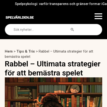
Spelpsykologi: varför transparens och gränser formar iGamings fra
Search Button
Search
for:
Hem
>
Tips & Trix
>
Rabbel – Ultimata strategier för att
bemästra spelet
Rabbel – Ultimata strategier
för att bemästra spelet