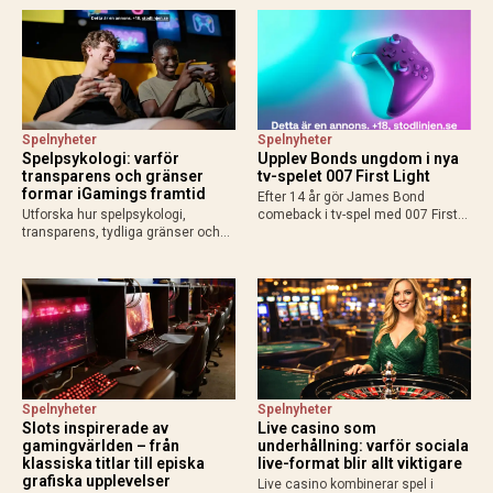
konkurrenskraft.
Spelnyheter
Spelnyheter
Spelpsykologi: varför
Upplev Bonds ungdom i nya
transparens och gränser
tv-spelet 007 First Light
formar iGamings framtid
Efter 14 år gör James Bond
Utforska hur spelpsykologi,
comeback i tv-spel med 007 First
transparens, tydliga gränser och
Light från IO Interactive. Upplev en
ny teknik formar framtidens
yngre Bond, spionuppdrag,
iGaming med fokus på ansvar och
gadgets och action när spelet
hållbart spelande.
släpps 27 maj 2026.
Spelnyheter
Spelnyheter
Slots inspirerade av
Live casino som
gamingvärlden – från
underhållning: varför sociala
klassiska titlar till episka
live-format blir allt viktigare
grafiska upplevelser
Live casino kombinerar spel i