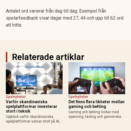
Antalet ord varierar från dag till dag. Exempel från
spelarfeedback visar dagar med 27, 44 och upp till 62 ord
att hitta.
Relaterade artiklar
Spelnyheter
Spelnyheter
Varför skandinaviska
Det finns flera likheter mellan
spelplattformar investerar
gaming och betting
stort i teknik
Gaming och betting lockar med
Upptäck varför skandinaviska
spänning, tävling och gemenskap.
spelplattformar satsar stort på AI,
Läs om likheterna, skillnaderna
molntjänster och säkerhet för
och varför svensk licens är viktigt
bättre användarupplevelse och
vid betting online.