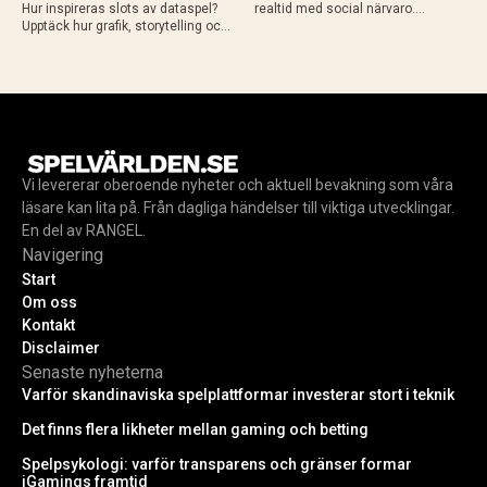
Hur inspireras slots av dataspel?
realtid med social närvaro.
Upptäck hur grafik, storytelling och
Upptäck varför riktiga dealers och
spelmekanik från gamingvärlden
liveformat skapar en mer levande
lockar gamers till casino.
spelupplevelse.
Vi levererar oberoende nyheter och aktuell bevakning som våra
läsare kan lita på. Från dagliga händelser till viktiga utvecklingar.
En del av RANGEL.
Navigering
Start
Om oss
Kontakt
Disclaimer
Senaste nyheterna
Varför skandinaviska spelplattformar investerar stort i teknik
Det finns flera likheter mellan gaming och betting
Spelpsykologi: varför transparens och gränser formar
iGamings framtid