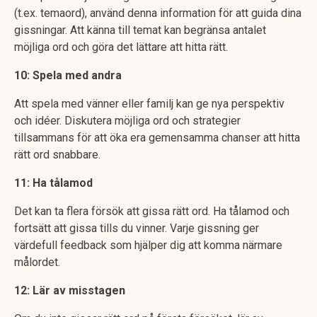
(t.ex. temaord), använd denna information för att guida dina
gissningar. Att känna till temat kan begränsa antalet
möjliga ord och göra det lättare att hitta rätt.
10: Spela med andra
Att spela med vänner eller familj kan ge nya perspektiv
och idéer. Diskutera möjliga ord och strategier
tillsammans för att öka era gemensamma chanser att hitta
rätt ord snabbare.
11: Ha tålamod
Det kan ta flera försök att gissa rätt ord. Ha tålamod och
fortsätt att gissa tills du vinner. Varje gissning ger
värdefull feedback som hjälper dig att komma närmare
målordet.
12: Lär av misstagen