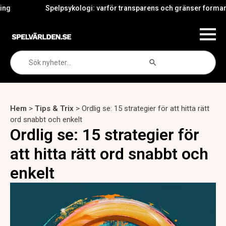
Spelpsykologi: varför transparens och gränser formar iGamin
Search Button
Search
for:
Hem
>
Tips & Trix
>
Ordlig se: 15 strategier för att hitta rätt
ord snabbt och enkelt
Ordlig se: 15 strategier för
att hitta rätt ord snabbt och
enkelt