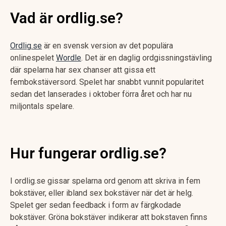
Vad är ordlig.se?
Ordlig.se
är en svensk version av det populära
onlinespelet
Wordle
. Det är en daglig ordgissningstävling
där spelarna har sex chanser att gissa ett
fembokstäversord. Spelet har snabbt vunnit popularitet
sedan det lanserades i oktober förra året och har nu
miljontals spelare.
Hur fungerar ordlig.se?
I ordlig.se gissar spelarna ord genom att skriva in fem
bokstäver, eller ibland sex bokstäver när det är helg.
Spelet ger sedan feedback i form av färgkodade
bokstäver. Gröna bokstäver indikerar att bokstaven finns