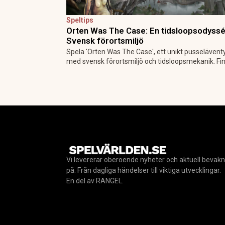
Speltips
Orten Was The Case: En tidsloopsodyssé
Svensk förortsmiljö
Spela 'Orten Was The Case', ett unikt pusselävent
med svensk förortsmiljö och tidsloopsmekanik. Fi
på PC, Switch, PS5 och Xbox Series X/S.
Vi levererar oberoende nyheter och aktuell bevakn
på. Från dagliga händelser till viktiga utvecklingar.
En del av RANGEL.