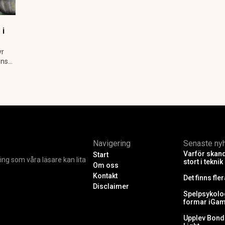
 i
yr
nns
Navigering
Senaste ny
Varför skand
Start
ing som våra läsare kan lita
stort i teknik
Om oss
Kontakt
Det finns fle
Disclaimer
Spelpsykolog
formar iGam
Upplev Bonds