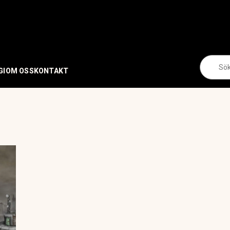
Se
for:
GI
OM OSS
KONTAKT