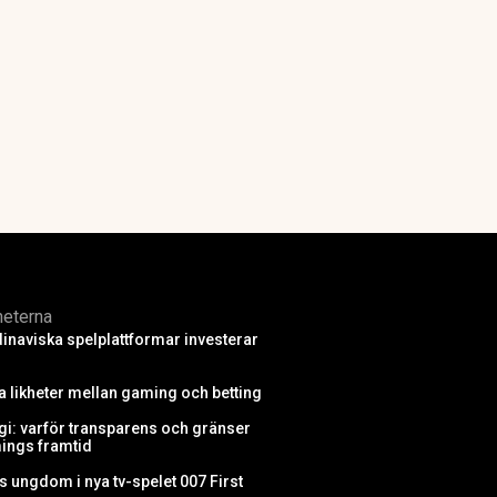
heterna
inaviska spelplattformar investerar
ra likheter mellan gaming och betting
i: varför transparens och gränser
ings framtid
 ungdom i nya tv-spelet 007 First