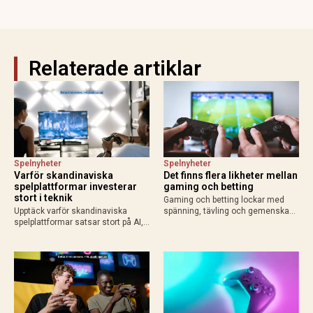
Relaterade artiklar
Spelnyheter
Spelnyheter
Varför skandinaviska
Det finns flera likheter mellan
spelplattformar investerar
gaming och betting
stort i teknik
Gaming och betting lockar med
Upptäck varför skandinaviska
spänning, tävling och gemenskap.
spelplattformar satsar stort på AI,
Läs om likheterna, skillnaderna
molntjänster och säkerhet för
och varför svensk licens är viktigt
bättre användarupplevelse och
vid betting online.
konkurrenskraft.