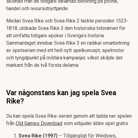
skillnad från de tidigare delarnas betoning på politik,
handel och resursutnyttjande.
Medan Svea Rike och Svea Rike 2 täckte perioden 1523-
1818, utökade Svea Rike 3 den historiska tidsramen för
att omfatta tidigare epoker i Sveriges historia.
Sammantaget innebar Svea Rike 3 en radikal omarbetning
av spelserien med ett helt nytt spelkoncept, spelmotor
och tyngdpunkt på militära kampanjer, vilket skiljde det
markant från de två första delarna.
Var någonstans kan jag spela Svea
Rike?
Du kan spela Svea Rike-serien genom att ladda ner spelen
från
Old Games Download
som erbjuder äldre spel gratis.
Svea Rike (1997)
– Tillgängligt för Windows,