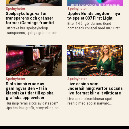
Spelnyheter
Spelnyheter
Spelpsykologi: varför
Upplev Bonds ungdom i nya
transparens och gränser
tv-spelet 007 First Light
formar iGamings framtid
Efter 14 år gör James Bond
Utforska hur spelpsykologi,
comeback i tv-spel med 007 First
transparens, tydliga gränser och
Light från IO Interactive. Upplev en
ny teknik formar framtidens
yngre Bond, spionuppdrag,
iGaming med fokus på ansvar och
gadgets och action när spelet
hållbart spelande.
släpps 27 maj 2026.
Spelnyheter
Spelnyheter
Slots inspirerade av
Live casino som
gamingvärlden – från
underhållning: varför sociala
klassiska titlar till episka
live-format blir allt viktigare
grafiska upplevelser
Live casino kombinerar spel i
Hur inspireras slots av dataspel?
realtid med social närvaro.
Upptäck hur grafik, storytelling och
Upptäck varför riktiga dealers och
spelmekanik från gamingvärlden
liveformat skapar en mer levande
lockar gamers till casino.
spelupplevelse.