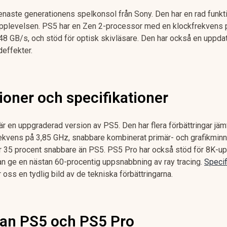
enaste generationens spelkonsol från Sony. Den har en rad funkti
upplevelsen. PS5 har en Zen 2-processor med en klockfrekvens 
48 GB/s, och stöd för optisk skivläsare. Den har också en uppda
effekter.
ioner och specifikationer
är en uppgraderad version av PS5. Den har flera förbättringar j
rekvens på 3,85 GHz, snabbare kombinerat primär- och grafikmin
r 35 procent snabbare än PS5. PS5 Pro har också stöd för 8K-upp
 ge en nästan 60-procentig uppsnabbning av ray tracing.
Specif
 oss en tydlig bild av de tekniska förbättringarna.
lan PS5 och PS5 Pro