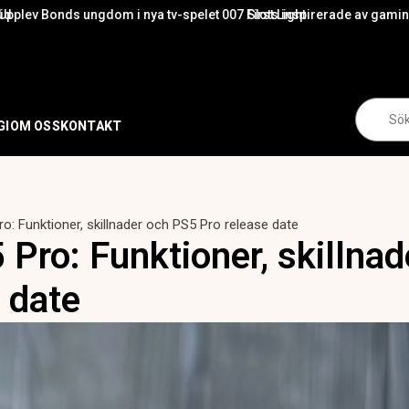
ngdom i nya tv-spelet 007 First Light
Slots inspirerade av gamingvärlden – från 
Se
for:
GI
OM OSS
KONTAKT
o: Funktioner, skillnader och PS5 Pro release date
Pro: Funktioner, skillna
 date