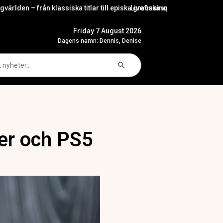
klassiska titlar till episka grafiska upplevelser
Live casino som underhållning: varför socia
Friday 7 August 2026
Dagens namn: Dennis, Denise
Search Button
arch
der och PS5