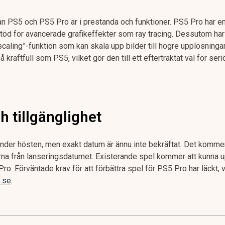
an PS5 och PS5 Pro är i prestanda och funktioner. PS5 Pro har e
töd för avancerade grafikeffekter som ray tracing. Dessutom har
scaling”-funktion som kan skala upp bilder till högre upplösninga
 kraftfull som PS5, vilket gör den till ett eftertraktat val för se
 tillgänglighet
der hösten, men exakt datum är ännu inte bekräftat. Det kommer
na från lanseringsdatumet. Existerande spel kommer att kunna up
o. Förväntade krav för att förbättra spel för PS5 Pro har läckt, v
Z.se
.