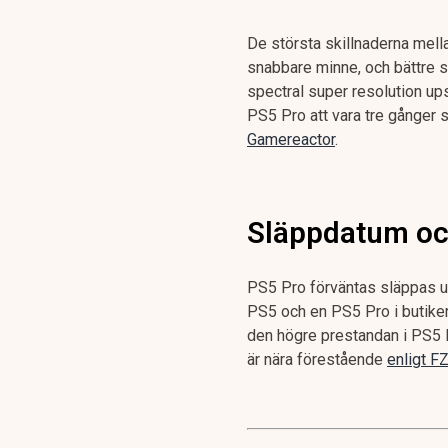
De största skillnaderna mell
snabbare minne, och bättre s
spectral super resolution up
PS5 Pro att vara tre gånger så
Gamereactor
.
Släppdatum och
PS5 Pro förväntas släppas un
PS5 och en PS5 Pro i butiker
den högre prestandan i PS5 Pr
är nära förestående
enligt F