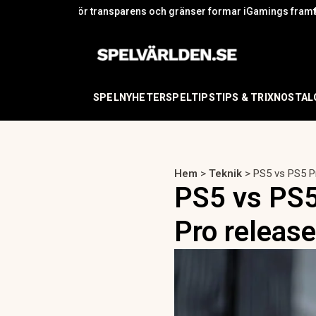
varför transparens och gränser formar iGamings framtid
Upplev Bonds u
SPELNYHETER
SPELTIPS
TIPS & TRIX
NOSTAL
Hem
>
Teknik
>
PS5 vs PS5 Pr
PS5 vs PS5 
Pro release