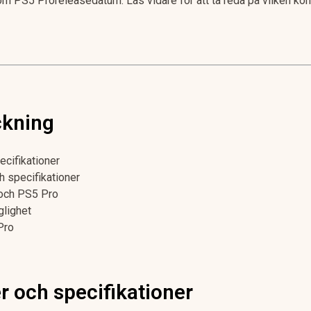
om PS5 Proreleasedatum. Läs vidare för att ta reda på vilken ko
ckning
ecifikationer
h specifikationer
 och PS5 Pro
glighet
Pro
r och specifikationer