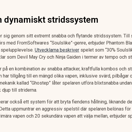
h dynamiskt stridssystem
sig genom sitt extremt snabba och flytande stridssystem. Till 
förs med FromSoftwares “Soulslike”-genre, erbjuder Phantom Bla
 spelupplevelse.
Utvecklarna beskriver
spelet som “30% Soulslik
itlar som Devil May Cry och Ninja Gaiden i termer av tempo och sti
på en kombination av snabba attacker, kraftfulla kombos och st
har tillgång till en mängd olika vapen, inklusive svärd, pilbågar 
mekanik kallad “Ghostep” låter spelaren utföra blixtsnabba undan
 djup till striderna.
rar också ett system för att bryta fiendens hållning, liknande 
etta uppmuntrar en aggressiv spelstil där spelaren belönas för 
imära vapen och 20 sekundära vapen att välja mellan, erbjuder 