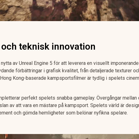
s och teknisk innovation
 nytta av Unreal Engine 5 för att leverera en visuellt imponerand
ande förbättringar i grafisk kvalitet, från detaljerade texturer oc
n Hong Kong-baserade kampsportsfilmer är tydlig i spelets cinem
letterar perfekt spelets snabba gameplay. Övergångar mellan ol
änslan av att vara en mästare på kampsport. Spelets värld är desi
element och gömda hemligheter som belönar nyfikna spelare.