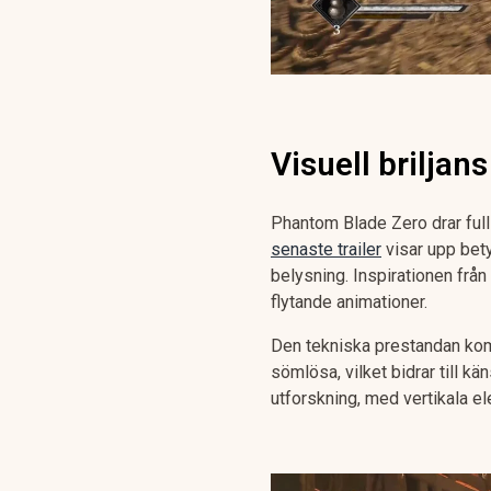
Visuell briljan
Phantom Blade Zero drar full
senaste trailer
visar upp betyd
belysning. Inspirationen frå
flytande animationer.
Den tekniska prestandan komp
sömlösa, vilket bidrar till k
utforskning, med vertikala 