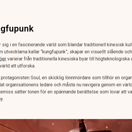
ngfupunk
sig i en fascinerande värld som blandar traditionell kinesisk kul
 utvecklarna kallar “kungfupunk”, skapar en visuellt slående oc
öer
varierar från traditionella kinesiska byar till högteknologiska 
ärld att utforska.
 protagonisten Soul, en skicklig lönnmördare som tillhör en organ
at organisationens ledare och måste nu navigera genom en värld fy
premiss sätter tonen för en spännande berättelse som lovar att 
y.