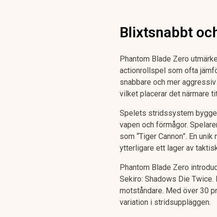
Blixtsnabbt oc
Phantom Blade Zero utmärker 
actionrollspel som ofta jäm
snabbare och mer aggressiv
vilket placerar det närmare t
Spelets stridssystem bygger 
vapen och förmågor. Spelaren 
som “Tiger Cannon”. En unik 
ytterligare ett lager av taktisk
Phantom Blade Zero introduce
Sekiro: Shadows Die Twice. D
motståndare. Med över 30 pr
variation i stridsuppläggen.