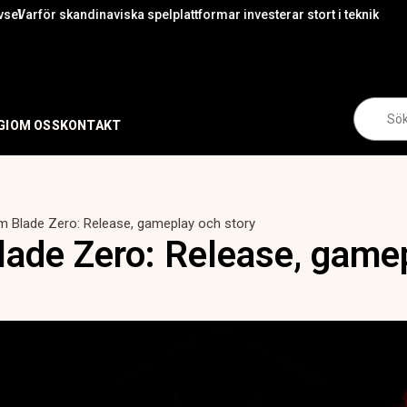
ka spelplattformar investerar stort i teknik
Det finns flera likh
Se
for:
GI
OM OSS
KONTAKT
 Blade Zero: Release, gameplay och story
ade Zero: Release, game