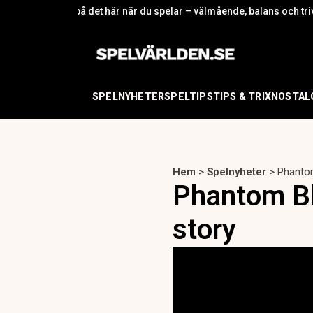
et här när du spelar – välmående, balans och trivsel
Varför skandinavis
SPELNYHETER
SPELTIPS
TIPS & TRIX
NOSTAL
Hem
>
Spelnyheter
>
Phantom
Phantom Bl
story