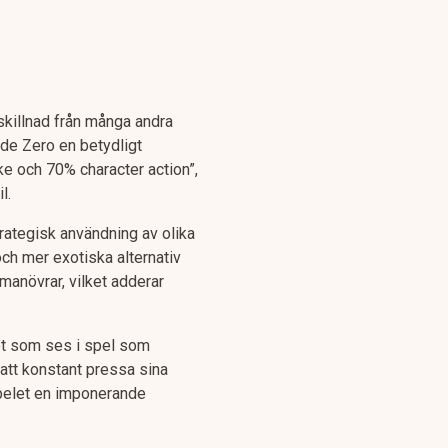
skillnad från många andra
de Zero en betydligt
e och 70% character action”,
l.
rategisk användning av olika
och mer exotiska alternativ
manövrar, vilket adderar
det som ses i spel som
att konstant pressa sina
spelet en imponerande