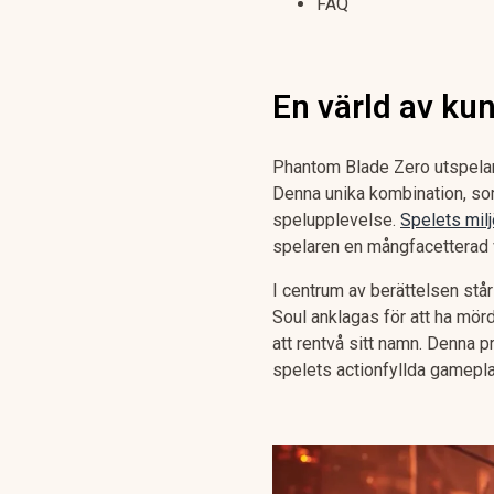
FAQ
En värld av ku
Phantom Blade Zero utspelar 
Denna unika kombination, som
spelupplevelse.
Spelets milj
spelaren en mångfacetterad v
I centrum av berättelsen står
Soul anklagas för att ha mörd
att rentvå sitt namn. Denna 
spelets actionfyllda gamepla