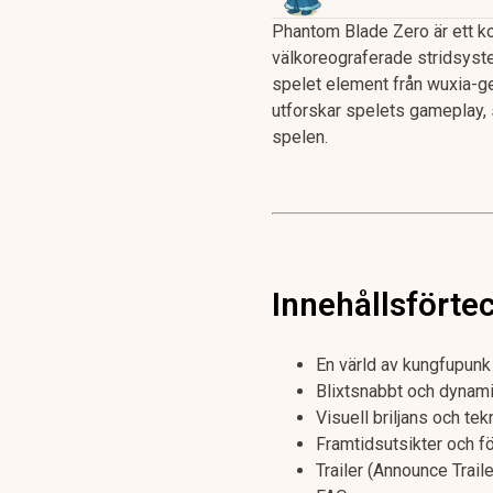
Phantom Blade Zero är ett k
välkoreograferade stridsyst
spelet element från wuxia-ge
utforskar spelets gameplay, 
spelen.
Innehållsförte
En värld av kungfupunk
Blixtsnabbt och dynam
Visuell briljans och tek
Framtidsutsikter och f
Trailer (Announce Traile