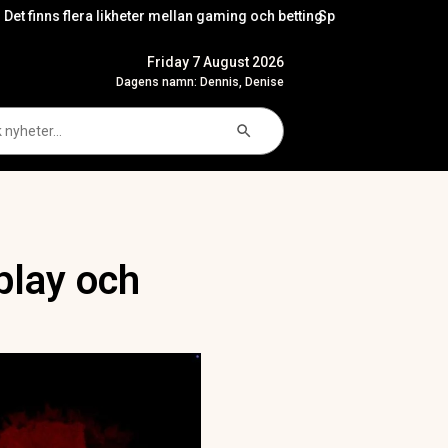
eter mellan gaming och betting
Spelpsykologi: varför transparens och 
Friday 7 August 2026
Dagens namn: Dennis, Denise
Search Button
arch
play och