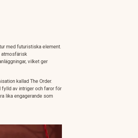
tur med futuristiska element.
h atmosfärisk
anläggningar, vilket ger
isation kallad The Order.
lld av intriger och faror för
vara lika engagerande som