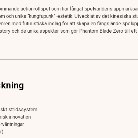
ommande actionrollspel som har fångat spelvärldens uppmärksa
em och unika “kungfupunk”-estetik. Utvecklat av det kinesiska 
nren med futuristiska inslag för att skapa en fängslande spelup
story och de unika aspekter som gör Phantom Blade Zero till ett
ckning
iskt stridssystem
nisk innovation
örväntningar
r)