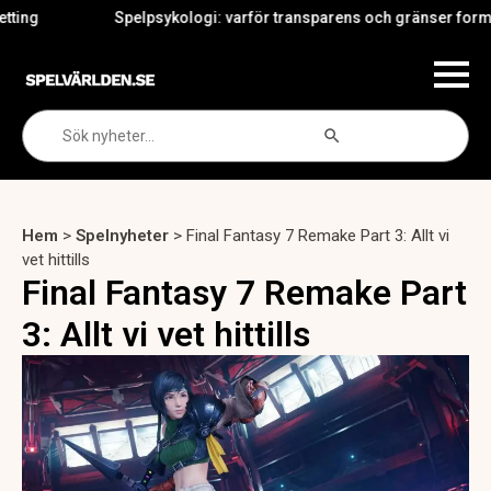
Spelpsykologi: varför transparens och gränser formar iGa
Search Button
Search
for:
Hem
>
Spelnyheter
>
Final Fantasy 7 Remake Part 3: Allt vi
vet hittills
Final Fantasy 7 Remake Part
3: Allt vi vet hittills