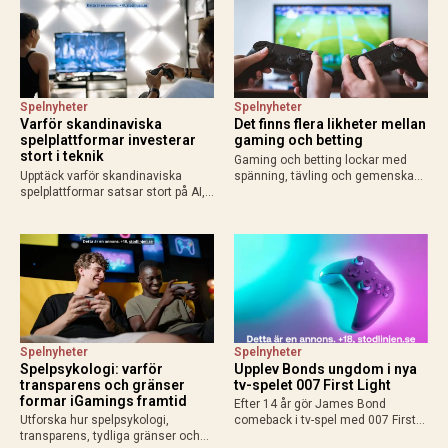
Spelnyheter
Spelnyheter
Varför skandinaviska
Det finns flera likheter mellan
spelplattformar investerar
gaming och betting
stort i teknik
Gaming och betting lockar med
Upptäck varför skandinaviska
spänning, tävling och gemenskap.
spelplattformar satsar stort på AI,
Läs om likheterna, skillnaderna
molntjänster och säkerhet för
och varför svensk licens är viktigt
bättre användarupplevelse och
vid betting online.
konkurrenskraft.
Spelnyheter
Spelnyheter
Spelpsykologi: varför
Upplev Bonds ungdom i nya
transparens och gränser
tv-spelet 007 First Light
formar iGamings framtid
Efter 14 år gör James Bond
Utforska hur spelpsykologi,
comeback i tv-spel med 007 First
transparens, tydliga gränser och
Light från IO Interactive. Upplev en