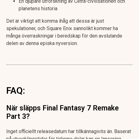
En djupare utforskning av Cetra-civilisationen och
planetens historia
Det är viktigt att komma ihåg att dessa är just
spekulationer, och Square Enix sannolikt kommer ha
många överraskningar i beredskap för den avslutande
delen av denna episka nyversion.
FAQ:
När släpps Final Fantasy 7 Remake
Part 3?
Inget officiellt releasedatum har tillkännagivits än. Baserat
på utvecklingstider för tidigare delar kan en lansering