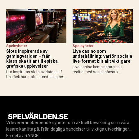
ny teknik formar framtidens
yngre Bond, spionuppdrag,
iGaming med fokus på ansvar och
gadgets och action när spelet
hållbart spelande.
släpps 27 maj 2026.
Spelnyheter
Spelnyheter
Slots inspirerade av
Live casino som
gamingvärlden – från
underhållning: varför sociala
klassiska titlar till episka
live-format blir allt viktigare
grafiska upplevelser
Live casino kombinerar spel i
Hur inspireras slots av dataspel?
realtid med social närvaro.
Upptäck hur grafik, storytelling och
Upptäck varför riktiga dealers och
spelmekanik från gamingvärlden
liveformat skapar en mer levande
lockar gamers till casino.
spelupplevelse.
Vi levererar oberoende nyheter och aktuell bevakning som våra
läsare kan lita på. Från dagliga händelser till viktiga utvecklingar.
En del av RANGEL.