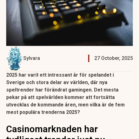
Sylvara
27 October, 2025
2025 har varit ett intressant år för spelandet i
Sverige och stora delar av världen, där nya
speltrender har förändrat gamingen. Det mesta
pekar på att spelvärlden kommer att fortsätta
utvecklas de kommande åren, men vilka är de fem
mest populära trenderna 2025?
Casinomarknaden har