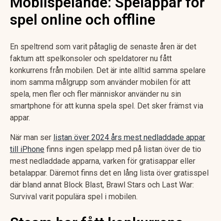
Mobilspelande: Spelappar för
spel online och offline
En speltrend som varit påtaglig de senaste åren är det
faktum att spelkonsoler och speldatorer nu fått
konkurrens från mobilen. Det är inte alltid samma spelare
inom samma målgrupp som använder mobilen för att
spela, men fler och fler människor använder nu sin
smartphone för att kunna spela spel. Det sker främst via
appar.
När man ser
listan över 2024 års mest nedladdade appar
till iPhone
finns ingen spelapp med på listan över de tio
mest nedladdade apparna, varken för gratisappar eller
betalappar. Däremot finns det en lång lista över gratisspel
där bland annat Block Blast, Brawl Stars och Last War:
Survival varit populära spel i mobilen.