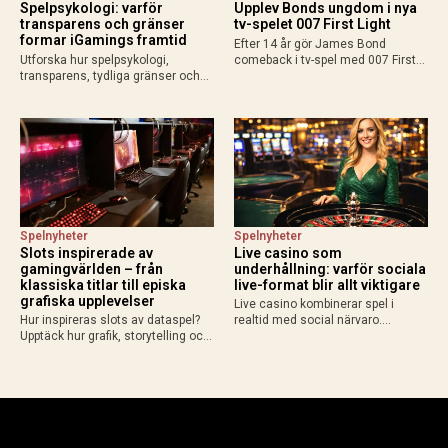
Spelpsykologi: varför
Upplev Bonds ungdom i nya
transparens och gränser
tv-spelet 007 First Light
formar iGamings framtid
Efter 14 år gör James Bond
Utforska hur spelpsykologi,
comeback i tv-spel med 007 First
transparens, tydliga gränser och
Light från IO Interactive. Upplev en
ny teknik formar framtidens
yngre Bond, spionuppdrag,
iGaming med fokus på ansvar och
gadgets och action när spelet
hållbart spelande.
släpps 27 maj 2026.
Spelnyheter
Spelnyheter
Slots inspirerade av
Live casino som
gamingvärlden – från
underhållning: varför sociala
klassiska titlar till episka
live-format blir allt viktigare
grafiska upplevelser
Live casino kombinerar spel i
Hur inspireras slots av dataspel?
realtid med social närvaro.
Upptäck hur grafik, storytelling och
Upptäck varför riktiga dealers och
spelmekanik från gamingvärlden
liveformat skapar en mer levande
lockar gamers till casino.
spelupplevelse.