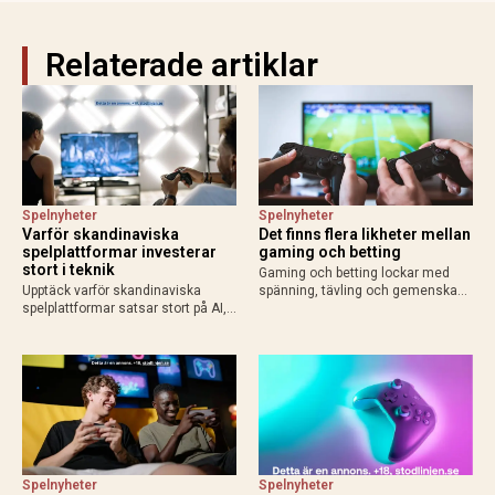
Relaterade artiklar
Spelnyheter
Spelnyheter
Varför skandinaviska
Det finns flera likheter mellan
spelplattformar investerar
gaming och betting
stort i teknik
Gaming och betting lockar med
Upptäck varför skandinaviska
spänning, tävling och gemenskap.
spelplattformar satsar stort på AI,
Läs om likheterna, skillnaderna
molntjänster och säkerhet för
och varför svensk licens är viktigt
bättre användarupplevelse och
vid betting online.
konkurrenskraft.
Spelnyheter
Spelnyheter