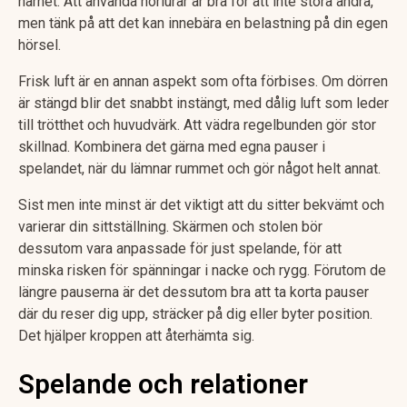
närhet. Att använda hörlurar är bra för att inte störa andra,
men tänk på att det kan innebära en belastning på din egen
hörsel.
Frisk luft är en annan aspekt som ofta förbises. Om dörren
är stängd blir det snabbt instängt, med dålig luft som leder
till trötthet och huvudvärk. Att vädra regelbunden gör stor
skillnad. Kombinera det gärna med egna pauser i
spelandet, när du lämnar rummet och gör något helt annat.
Sist men inte minst är det viktigt att du sitter bekvämt och
varierar din sittställning. Skärmen och stolen bör
dessutom vara anpassade för just spelande, för att
minska risken för spänningar i nacke och rygg. Förutom de
längre pauserna är det dessutom bra att ta korta pauser
där du reser dig upp, sträcker på dig eller byter position.
Det hjälper kroppen att återhämta sig.
Spelande och relationer