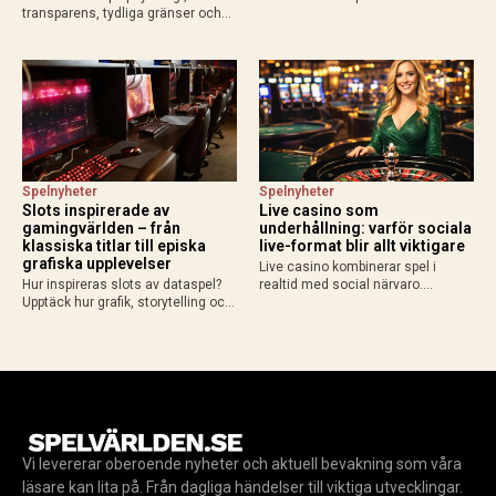
transparens, tydliga gränser och
Light från IO Interactive. Upplev en
ny teknik formar framtidens
yngre Bond, spionuppdrag,
iGaming med fokus på ansvar och
gadgets och action när spelet
hållbart spelande.
släpps 27 maj 2026.
Spelnyheter
Spelnyheter
Slots inspirerade av
Live casino som
gamingvärlden – från
underhållning: varför sociala
klassiska titlar till episka
live-format blir allt viktigare
grafiska upplevelser
Live casino kombinerar spel i
Hur inspireras slots av dataspel?
realtid med social närvaro.
Upptäck hur grafik, storytelling och
Upptäck varför riktiga dealers och
spelmekanik från gamingvärlden
liveformat skapar en mer levande
lockar gamers till casino.
spelupplevelse.
Vi levererar oberoende nyheter och aktuell bevakning som våra
läsare kan lita på. Från dagliga händelser till viktiga utvecklingar.