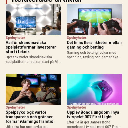
Spelnyheter
Spelnyheter
Varför skandinaviska
Det finns flera likheter mellan
spelplattformar investerar
gaming och betting
stort i teknik
Gaming och betting lockar med
Upptäck varför skandinaviska
spänning, tävling och gemenskap.
spelplattformar satsar stort på AI,
Läs om likheterna, skillnaderna
molntjänster och säkerhet för
och varför svensk licens är viktigt
bättre användarupplevelse och
vid betting online.
konkurrenskraft.
Spelnyheter
Spelnyheter
Spelpsykologi: varför
Upplev Bonds ungdom i nya
transparens och gränser
tv-spelet 007 First Light
formar iGamings framtid
Efter 14 år gör James Bond
Utforska hur spelpsykologi,
comeback i tv-spel med 007 First