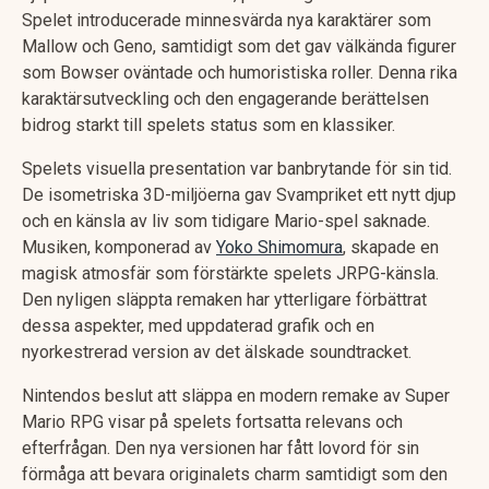
Spelet introducerade minnesvärda nya karaktärer som
Mallow och Geno, samtidigt som det gav välkända figurer
som Bowser oväntade och humoristiska roller. Denna rika
karaktärsutveckling och den engagerande berättelsen
bidrog starkt till spelets status som en klassiker.
Spelets visuella presentation var banbrytande för sin tid.
De isometriska 3D-miljöerna gav Svampriket ett nytt djup
och en känsla av liv som tidigare Mario-spel saknade.
Musiken, komponerad av
Yoko Shimomura
, skapade en
magisk atmosfär som förstärkte spelets JRPG-känsla.
Den nyligen släppta remaken har ytterligare förbättrat
dessa aspekter, med uppdaterad grafik och en
nyorkestrerad version av det älskade soundtracket.
Nintendos beslut att släppa en modern remake av Super
Mario RPG visar på spelets fortsatta relevans och
efterfrågan. Den nya versionen har fått lovord för sin
förmåga att bevara originalets charm samtidigt som den