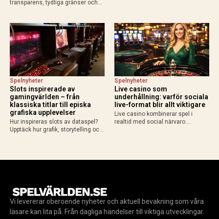
transparens, tydliga gränser och
Light från IO Interactive. Upplev en
ny teknik formar framtidens
yngre Bond, spionuppdrag,
iGaming med fokus på ansvar och
gadgets och action när spelet
hållbart spelande.
släpps 27 maj 2026.
Spelnyheter
Spelnyheter
Slots inspirerade av
Live casino som
gamingvärlden – från
underhållning: varför sociala
klassiska titlar till episka
live-format blir allt viktigare
grafiska upplevelser
Live casino kombinerar spel i
Hur inspireras slots av dataspel?
realtid med social närvaro.
Upptäck hur grafik, storytelling och
Upptäck varför riktiga dealers och
spelmekanik från gamingvärlden
liveformat skapar en mer levande
lockar gamers till casino.
spelupplevelse.
Vi levererar oberoende nyheter och aktuell bevakning som våra
läsare kan lita på. Från dagliga händelser till viktiga utvecklingar.