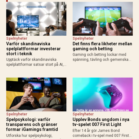
Spelnyheter
Spelnyheter
Varför skandinaviska
Det finns flera likheter mellan
spelplattformar investerar
gaming och betting
stort i teknik
Gaming och betting lockar med
Upptäck varför skandinaviska
spänning, tävling och gemenskap.
spelplattformar satsar stort på AI,
Läs om likheterna, skillnaderna
molntjänster och säkerhet för
och varför svensk licens är viktigt
bättre användarupplevelse och
vid betting online.
konkurrenskraft.
Spelnyheter
Spelnyheter
Spelpsykologi: varför
Upplev Bonds ungdom i nya
transparens och gränser
tv-spelet 007 First Light
formar iGamings framtid
Efter 14 år gör James Bond
Utforska hur spelpsykologi,
comeback i tv-spel med 007 First