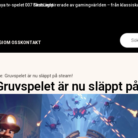
 Light
ts inspirerade av gamingvärlden – från klassiska titlar till episka gra
Live 
Se
for:
GI
OM OSS
KONTAKT
ore: Gruvspelet är nu släppt på steam!
 Gruvspelet är nu släppt p