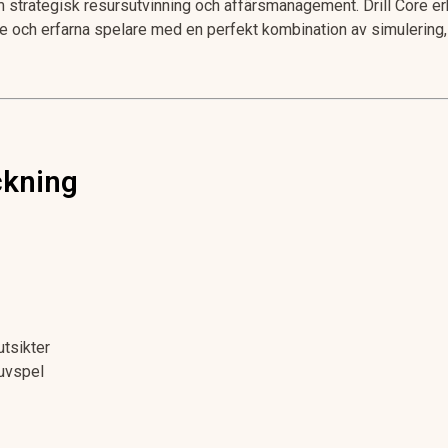
 strategisk resursutvinning och affärsmanagement. Drill Core e
e och erfarna spelare med en perfekt kombination av simulering,
ckning
tsikter
uvspel