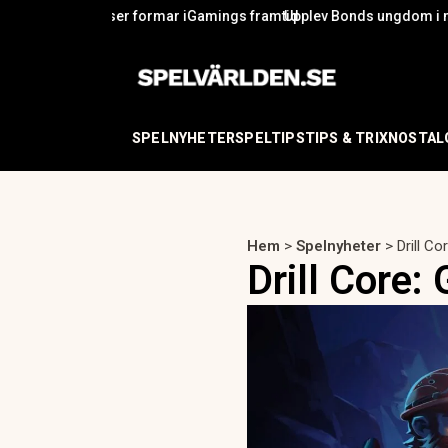
 formar iGamings framtid
Upplev Bonds ungdom i nya tv-spelet 007 First
Slo
SPELNYHETER
SPELTIPS
TIPS & TRIX
NOSTAL
Hem
>
Spelnyheter
>
Drill C
Drill Core: