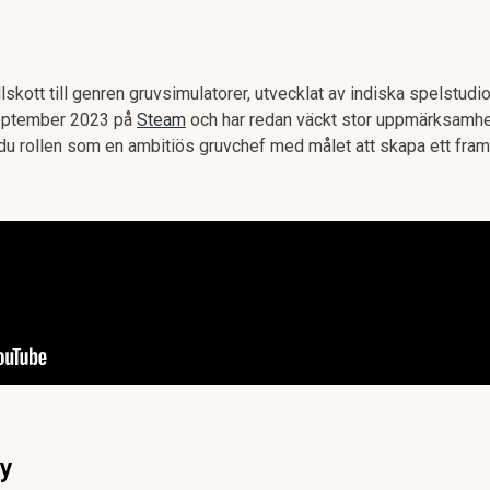
llskott till genren gruvsimulatorer, utvecklat av indiska spelstudi
september 2023 på
Steam
och har redan väckt stor uppmärksamhe
ar du rollen som en ambitiös gruvchef med målet att skapa ett fra
ay