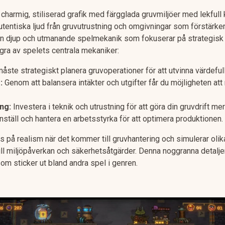
 charmig, stiliserad grafik med färgglada gruvmiljöer med lekfull 
utentiska ljud från gruvutrustning och omgivningar som förstärke
re en djup och utmanande spelmekanik som fokuserar på strategisk 
gra av spelets centrala mekaniker:
åste strategiskt planera gruvoperationer för att utvinna värdefull
:
Genom att balansera intäkter och utgifter får du möjligheten at
ng:
Investera i teknik och utrustning för att göra din gruvdrift mer
ställ och hantera en arbetsstyrka för att optimera produktionen.
kus på realism när det kommer till gruvhantering och simulerar olik
ll miljöpåverkan och säkerhetsåtgärder. Denna noggranna detalje
m sticker ut bland andra spel i genren.