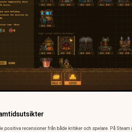
amtidsutsikter
nde positiva recensioner från både kritiker och spelare. På Steam